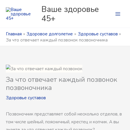
Перейти
Рубрики
Р
Ваше здоровье
к
у
45+
содержимому
б
р
Главная
Здоровое долголетие
Здоровье суставов
За что отвечает каждый позвонок позвоночника
и
к
и
За что отвечает каждый позвонок
позвоночника
Здоровье суставов
Позвоночник представляет собой несколько отделов, в
том числе шейный, поясничный, крестец и копчик. А вы
знаете за что отвечает каждый позвонок?