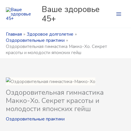
Перейти
Рубрики
Р
Ваше здоровье
к
у
45+
содержимому
б
р
Главная
Здоровое долголетие
Оздоровительные практики
и
Оздоровительная гимнастика Макко-Хо. Секрет
к
красоты и молодости японских гейш
и
Оздоровительная гимнастика
Макко-Хо. Секрет красоты и
молодости японских гейш
Оздоровительные практики