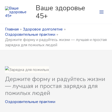
Перейти
Рубрики
Р
Ваше здоровье
к
у
45+
содержимому
б
р
Главная
Здоровое долголетие
Оздоровительные практики
и
Держите форму и радуйтесь жизни — лучшая и простая
к
зарядка для пожилых людей
и
Держите форму и радуйтесь жизни
— лучшая и простая зарядка для
пожилых людей
Оздоровительные практики