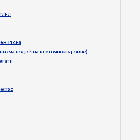
тики
ения сна
низма водой на клеточном уровне)
егать
естах